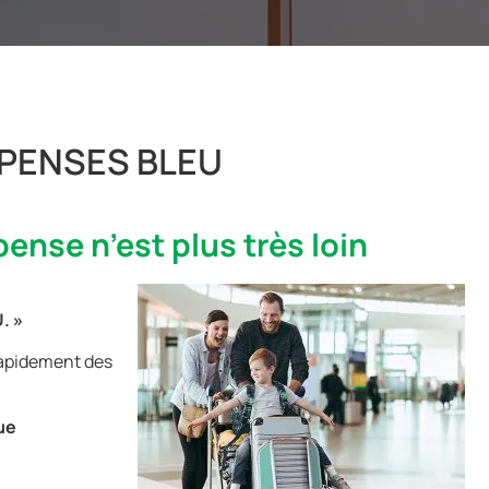
PENSES BLEU
nse n’est plus très loin
. »
apidement des
ue