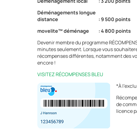
Déménagement local
: 3 200 points
Déménagements longue
distance
: 9 500 points
movelite™ déménage
: 4 800 points
Devenir membre du programme RÉCOMPENSES B
minutes seulement. Lorsque vous souhaiterez 
récompenses différentes, notamment des voyag
encore !
VISITEZ RÉCOMPENSES BLEU
*À l’excl
Récompen
de comme
licence 